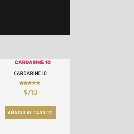
CARDARINE 10
$
710
Valorado
con
4.82
de 5
AÑADIR AL CARRITO