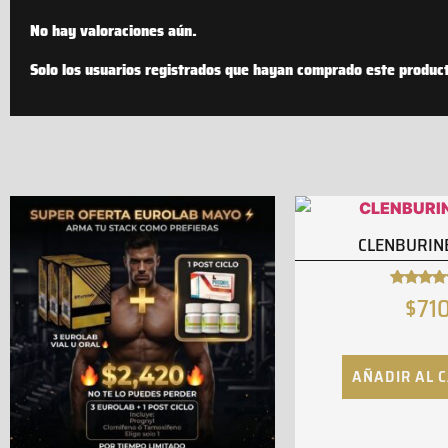
No hay valoraciones aún.
Solo los usuarios registrados que hayan comprado este produc
CLENBURINE
$
71
Valorad
con
4.78
de 5
AÑADIR AL 