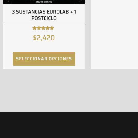
3 SUSTANCIAS EUROLAB + 1
POSTCICLO
$
2,420
Valorado
con
4.69
de 5
SELECCIONAR OPCIONES