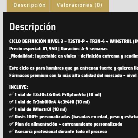
Descripción
Valoraciones (0)
Descripción
CICLO DEFINICIÓN NIVEL 3 – T3ST0-P + TR3N-4 + W1NSTR0L (
Precio especial:
$1,950 | Duración: 4-5 semanas
_Modalidad: Inyectable en viales – definición extrema y rendim
Este ciclo es para hombres que ya entrenan fuerte y quieren lle
Fármacos premium con la más alta calidad del mercado – nivel 
INCLUYE:
✅ 1 vial de T3st0st3r0n4 Pr0p1on4to (10 ml)
✅ 1 vial de Tr3nb0l0n4 4c3t4t0 (10 ml)
✅ 1 vial de W1nstr0l (10 ml)
✅ Dosis 100% personalizadas (basadas en edad, peso y estatu
✅ Plan de alimentación + entrenamiento personalizado
✅ Asesoría profesional durante todo el proceso