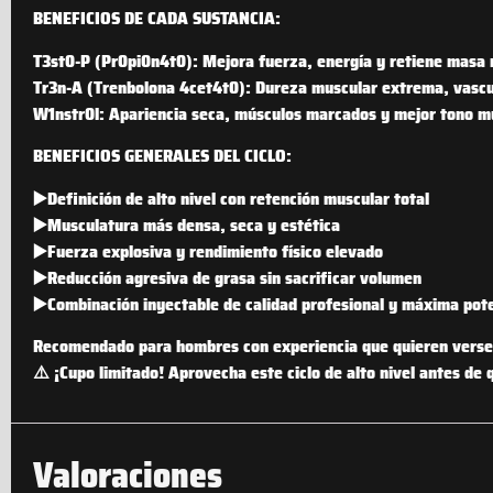
BENEFICIOS DE CADA SUSTANCIA:
T3st0-P (Pr0pi0n4t0):
Mejora fuerza, energía y retiene masa 
Tr3n-A (Trenbolona 4cet4t0):
Dureza muscular extrema, vascul
W1nstr0l:
Apariencia seca, músculos marcados y mejor tono m
BENEFICIOS GENERALES DEL CICLO:
▶️Definición de alto nivel con retención muscular total
▶️Musculatura más densa, seca y estética
▶️Fuerza explosiva y rendimiento físico elevado
▶️Reducción agresiva de grasa sin sacrificar volumen
▶️Combinación inyectable de calidad profesional y máxima pot
Recomendado para hombres con experiencia que quieren verse
⚠️
¡Cupo limitado!
Aprovecha este ciclo de alto nivel antes de 
Valoraciones