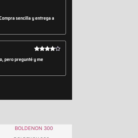
Valorado
con
5
de 5
 Compra sencilla y entrega a
Valorado
lo, pero pregunté y me
con
4
de
5