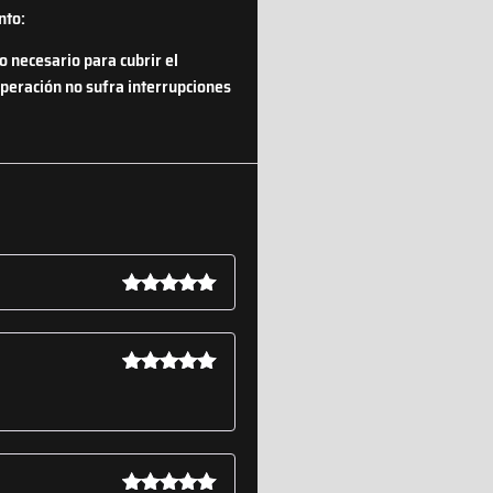
nto:
o necesario para cubrir el
cuperación no sufra interrupciones
Valorado
con
5
de 5
Valorado
con
5
de 5