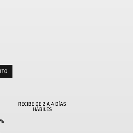
ITO
RECIBE DE 2 A 4 DÍAS
HÁBILES
0%
A