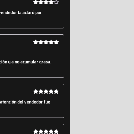
Valorado
vendedor la aclaró por
con
4
de
5
Valorado
con
5
de 5
ción y a no acumular grasa.
Valorado
a atención del vendedor fue
con
5
de 5