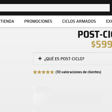
TIENDA
PROMOCIONES
CICLOS ARMADOS
EX
POST-CI
$
59
¿QUÉ ES POST-CICLO?
(
10
valoraciones de clientes)
Valorado
10
con
4.80
de
5 en base
a
valoraciones
de clientes