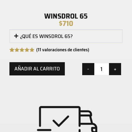
WINSDROL 65
$
710
¿QUÉ ES WINSDROL 65?
(
11
valoraciones de clientes)
Valorado
11
con
4.82
de
5 en base
AÑADIR AL CARRITO
-
+
a
valoraciones
de clientes