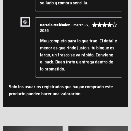
sellado y compra sencilla.
Bartolo Meléndez
–
marzo 27,
2026
Valorado
con
4
de
Muy completo para lo que trae. El detalle
5
menor es que rinde justo si tu bloque es
largo, un frasco se va rápido. Conviene
el pack. Buen trato y entrega dentro de
lo prometido.
Solo los usuarios registrados que hayan comprado este
producto pueden hacer una valoración.