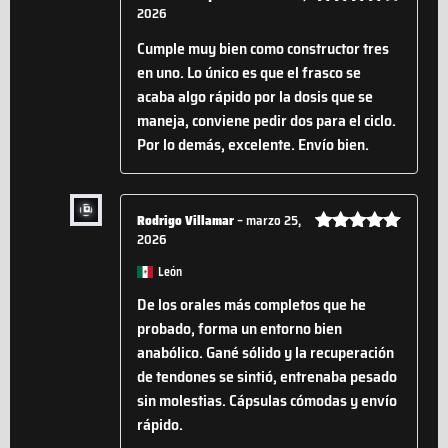
2026
Valorado
con
4
de
Cumple muy bien como constructor tres
5
en uno. Lo único es que el frasco se
acaba algo rápido por la dosis que se
maneja, conviene pedir dos para el ciclo.
Por lo demás, excelente. Envío bien.
Rodrigo Villamar
–
marzo 25,
2026
Valorado
con
5
de 5
León
De los orales más completos que he
probado, forma un entorno bien
anabólico. Gané sólido y la recuperación
de tendones se sintió, entrenaba pesado
sin molestias. Cápsulas cómodas y envío
rápido.