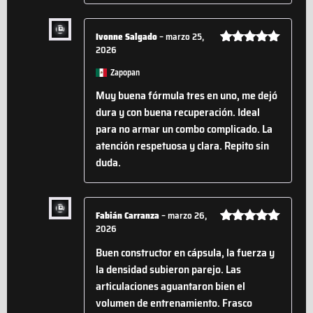
Ivonne Salgado
–
marzo 25,
2026
Valorado
con
5
de 5
Zapopan
Muy buena fórmula tres en uno, me dejó
dura y con buena recuperación. Ideal
para no armar un combo complicado. La
atención respetuosa y clara. Repito sin
duda.
Fabián Carranza
–
marzo 26,
2026
Valorado
con
5
de 5
Buen constructor en cápsula, la fuerza y
la densidad subieron parejo. Las
articulaciones aguantaron bien el
volumen de entrenamiento. Frasco