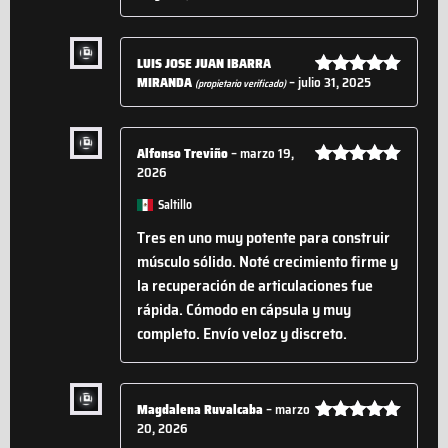
con
5
de 5
LUIS JOSE JUAN IBARRA
MIRANDA
–
julio 31, 2025
(propietario verificado)
Valorado
con
5
de 5
Alfonso Treviño
–
marzo 19,
2026
Valorado
con
5
de 5
Saltillo
Tres en uno muy potente para construir
músculo sólido. Noté crecimiento firme y
la recuperación de articulaciones fue
rápida. Cómodo en cápsula y muy
completo. Envío veloz y discreto.
Magdalena Ruvalcaba
–
marzo
20, 2026
Valorado
con
5
de 5